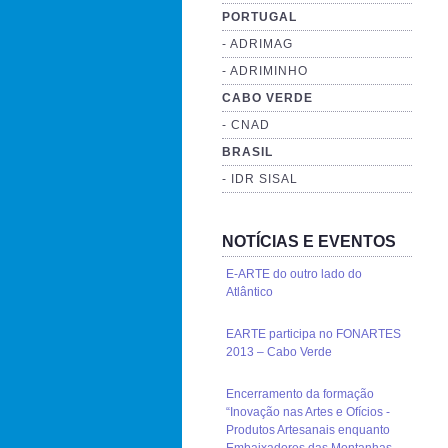
PORTUGAL
- ADRIMAG
- ADRIMINHO
CABO VERDE
- CNAD
BRASIL
- IDR SISAL
NOTÍCIAS E EVENTOS
E-ARTE do outro lado do
Atlântico
EARTE participa no FONARTES
2013 – Cabo Verde
Encerramento da formação
“Inovação nas Artes e Ofícios -
Produtos Artesanais enquanto