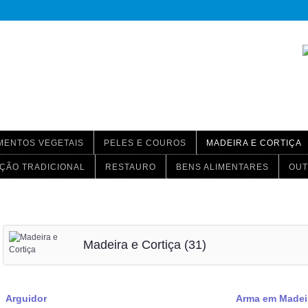
MENTOS VEGETAIS
PELES E COUROS
MADEIRA E CORTIÇA
ÇÃO TRADICIONAL
RESTAURO
BENS ALIMENTARES
OUT
Madeira e Cortiça (31)
Arguidor
Arma em Madei